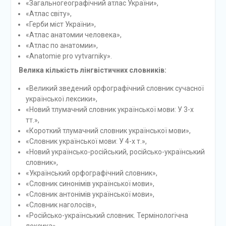
«Загальногеографічний атлас України»,
«Атлас світу»,
«Герби міст України»,
«Атлас анатомии человека»,
«Атлас по анатомии»,
«Anatomie pro vytvarniky».
Велика кількість лінгвістичних словників:
«Великий зведений орфографічний словник сучасної
української лексики»,
«Новий тлумачний словник української мови: У 3-х
тт.»,
«Короткий тлумачний словник української мови»,
«Словник української мови: У 4-х т.»,
«Новий українсько-російський, російсько-український
словник»,
«Український орфографічний словник»,
«Словник синонімів української мови»,
«Словник антонімів української мови»,
«Словник наголосів»,
«Російсько-український словник. Термінологічна