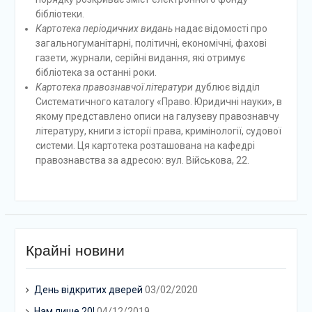
бібліотеки.
Картотека періодичних видань
надає відомості про
загальногуманітарні, політичні, економічні, фахові
газети, журнали, серійні видання, які отримує
бібліотека за останні роки.
Картотека правознавчої літератури
дублює відділ
Систематичного каталогу «Право. Юридичні науки», в
якому представлено описи на галузеву правознавчу
літературу, книги з історії права, кримінології, судової
системи. Ця картотека розташована на кафедрі
правознавства за адресою: вул. Військова, 22.
Крайні новини
День відкритих дверей
03/02/2020
Нам лише 20!
04/12/2019