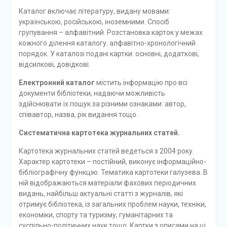
Каталог включає літературу, видану мовами:
українською, російською, іноземними. Спосіб
групування – алфавітний. Розстановка карток у межах
кожного ділення каталогу: алфавітно-хронологічний
порядок. У каталозі подані картки: основні, додаткові,
відсилкові, довідкові.
Електронний каталог
містить інформацію про всі
документи бібліотеки, надаючи можливість
здійснювати їх пошук за різними ознаками: автор,
співавтор, назва, рік видання тощо.
Систематична картотека журнальних статей.
Картотека журнальних статей ведеться з 2004 року.
Характер картотеки – постійний, виконує інформаційно-
бібліографічну функцію. Тематика картотеки галузева. В
ній відображаються матеріали фахових періодичних
видань, найбільш актуальні статті з журналів, які
отримує бібліотека, із загальних проблем науки, техніки,
економіки, спорту та туризму, гуманітарних та
суспільно-політичних наук тощо. Картки з описами на ці