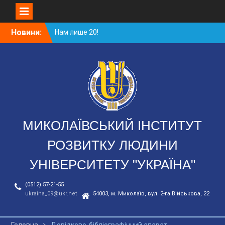
Перейти
Новини:
Нам лише 20!
до
Засідання ІІ круглого
вмісту
столу «Забезпечення
сталого розвитку
економіки…»
День відкритих дверей
МИКОЛАЇВСЬКИЙ ІНСТИТУТ
РОЗВИТКУ ЛЮДИНИ
УНІВЕРСИТЕТУ "УКРАЇНА"
(0512) 57-21-55
ukraina_09@ukr.net
54003, м. Миколаїв, вул. 2-га Військова, 22