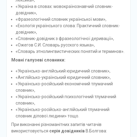
лексика»,
«Україна в словах: мовокраїнознавчий словник-
довідник»,
«Фразеологічний словник української мови»,
«Екологія українського слова: Практичний словник-
довідник»,
«Словник-довідник з фразеологічної деривації»,
«Ожегов С.И. Словарь русского языка»,
«Словарь этнолингвистических понятий и терминов».
Мовні галузеві словники:
«Українсько-англійський юридичний словник»,
«Англійсько-український юридичний словник»,
«Українсько-російський економічний тлумачний
словник»,
«Українсько-російський психологічний тлумачний
словник»,
«Українсько-російсько-англійський тлумачний
словник ділової людини» тощо.
При виконанні різноманітних запитів читачів
використовується
серія довідників
В.Болгова: