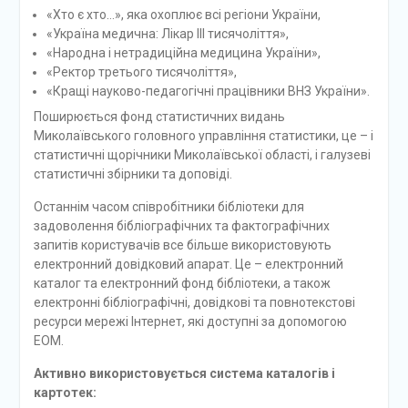
«Хто є хто…», яка охоплює всі регіони України,
«Україна медична: Лікар ІІІ тисячоліття»,
«Народна і нетрадиційна медицина України»,
«Ректор третього тисячоліття»,
«Кращі науково-педагогічні працівники ВНЗ України».
Поширюється фонд статистичних видань
Миколаївського головного управління статистики, це – і
статистичні щорічники Миколаївської області, і галузеві
статистичні збірники та доповіді.
Останнім часом співробітники бібліотеки для
задоволення бібліографічних та фактографічних
запитів користувачів все більше використовують
електронний довідковий апарат. Це – електронний
каталог та електронний фонд бібліотеки, а також
електронні бібліографічні, довідкові та повнотекстові
ресурси мережі Інтернет, які доступні за допомогою
ЕОМ.
Активно використовується система каталогів і
картотек: