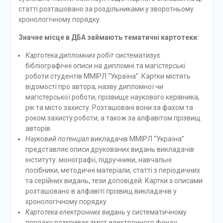
статті розташовано за роздільниками у зворотньому
хронологічному порядку.
Значне місце в ДБА займають тематичні картотеки:
Картотека дипломних робіт
систематизує
бібліографічні описи на дипломні та магістерські
роботи студентів ММІРЛ “Україна”. Картки містять
відомості про автора, назву дипломної чи
магістерської роботи, прізвище наукового керівника,
рік та місто захисту. Розташовані вони за фахом та
роком захисту роботи, а також за алфавітом прізвищ
авторів.
Науковий потенціал
викладачів ММІРЛ “Україна”
представляє описи друкованих видань викладачів
інституту: монографії, підручники, навчальні
посібники, методичні матеріали, статті з періодичних
та серійних видань, тези доповідей. Картки з описами
розташовано в алфавіті прізвищ викладачів у
хронологічному порядку.
Картотека електронних видан
ь у систематичному
порядку розкриває зміст електронного фонду