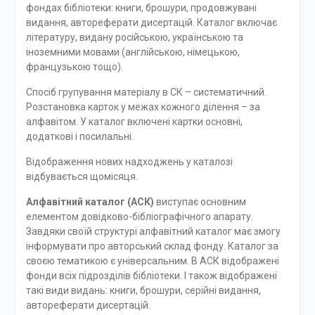
фондах бібліотеки: книги, брошури, продовжувані
видання, автореферати дисертацій. Каталог включає
літературу, видану російською, українською та
іноземними мовами (англійською, німецькою,
французькою тощо).
Спосіб групування матеріалу в СК – систематичний.
Розстановка карток у межах кожного ділення – за
алфавітом. У каталог включені картки основні,
додаткові і посилальні.
Відображення нових надходжень у каталозі
відбувається щомісяця.
Алфавітний каталог (АСК)
виступає оcновним
елементом довідково-бібліографічного апарату.
Завдяки своїй структурі алфавітний каталог має змогу
інформувати про авторський склад фонду. Каталог за
своєю тематикою є універсальним. В АСК відображені
фонди всіх підрозділів бібліотеки. І також відображені
такі види видань: книги, брошури, серійні видання,
автореферати дисертацій.