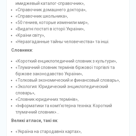
имиджевый каталог-справочник»,
«Справочник домашнего доктора»,
«Справочник школьника»,
«50 гениев, которые изменили мир»,
«Видатні постаті в історії України»,
«Країни світу»,
«Неразгаданные тайны человечества» та інші.
Словники:
«Короткий енциклопедичний словник з культури»,
«Тлумачний словник термінів біржової торгівлі та
біржове законодавство України»,
«Толковый экономический и финансовый словарь»,
«Экология: Юридический энциклопедический
словарь»,
«Словник юридичних термінів»,
«Інформатики та комп’ютерна техніка: Короткий
тлумачний словник»…
Великі атласи, такі як
:
«Україна на стародавніх картах»,