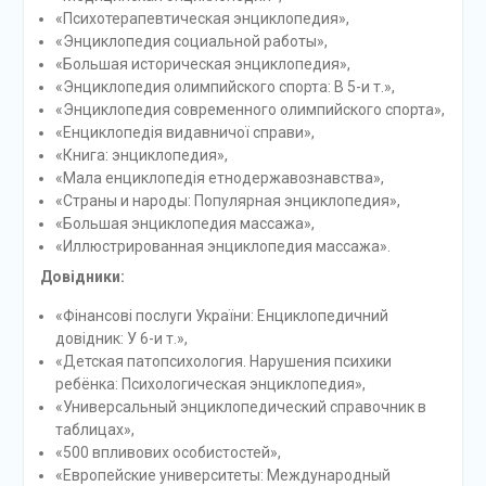
«Психотерапевтическая энциклопедия»,
«Энциклопедия социальной работы»,
«Большая историческая энциклопедия»,
«Энциклопедия олимпийского спорта: В 5-и т.»,
«Энциклопедия современного олимпийского спорта»,
«Енциклопедія видавничої справи»,
«Книга: энциклопедия»,
«Мала енциклопедія етнодержавознавства»,
«Страны и народы: Популярная энциклопедия»,
«Большая энциклопедия массажа»,
«Иллюстрированная энциклопедия массажа».
Довідники:
«Фінансові послуги України: Енциклопедичний
довідник: У 6-и т.»,
«Детская патопсихология. Нарушения психики
ребёнка: Психологическая энциклопедия»,
«Универсальный энциклопедический справочник в
таблицах»,
«500 впливових особистостей»,
«Европейские университеты: Международный