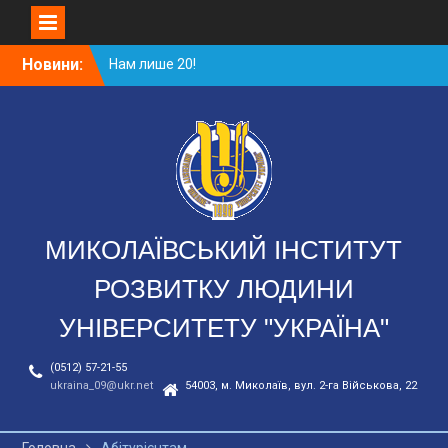
Перейти
Новини:
Нам лише 20!
до
Засідання ІІ круглого
вмісту
столу «Забезпечення
сталого розвитку
економіки…»
День відкритих дверей
МИКОЛАЇВСЬКИЙ ІНСТИТУТ
РОЗВИТКУ ЛЮДИНИ
УНІВЕРСИТЕТУ "УКРАЇНА"
(0512) 57-21-55
ukraina_09@ukr.net
54003, м. Миколаїв, вул. 2-га Військова, 22